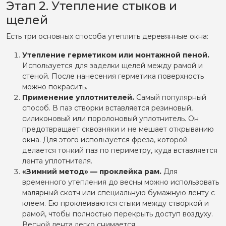
Этап 2. Утепление стыков и
Регулировка
щелей
Покраска деревянных дверей
Установка откосов и подоконников
Есть три основных способа утеплить деревянные окна:
Откосы
Установка пластиковых подоконников
Утепление герметиком или монтажной пеной.
Установка деревянных подоконников
Используется для заделки щелей между рамой и
Отделка балконов и лоджий
стеной. После нанесения герметика поверхность
Остекление балконов
можно покрасить.
Шумоизоляция балконов
Применение уплотнителей.
Самый популярный
Дополнительные услуги
способ. В паз створки вставляется резиновый,
Замена витринного стекла
силиконовый или поролоновый уплотнитель. Он
Замена стеклопакетов Джамбо
предотвращает сквозняки и не мешает открыванию
Остекление окон
окна. Для этого используется фреза, которой
делается тонкий паз по периметру, куда вставляется
лента уплотнителя.
«Зимний метод» — проклейка рам.
Для
временного утепления до весны можно использовать
малярный скотч или специальную бумажную ленту с
клеем. Ею проклеиваются стыки между створкой и
рамой, чтобы полностью перекрыть доступ воздуху.
Весной лента легко снимается.