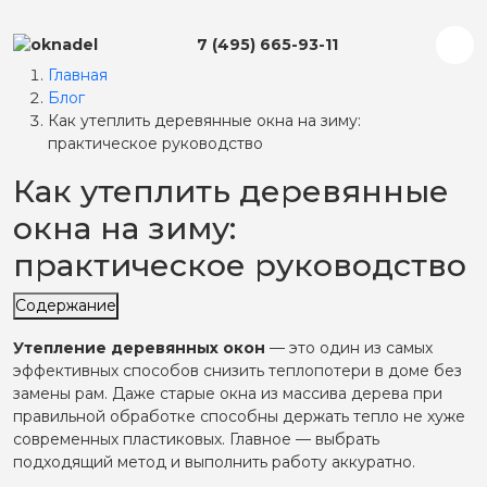
7 (495) 665-93-11
Главная
Блог
Главная
Как утеплить деревянные окна на зиму:
практическое руководство
О компании
Как утеплить деревянные
окна на зиму:
Услуги
практическое руководство
Ремонт пластиковых окон
Галерея
Замена фурнитуры
Содержание
Замена уплотнителя
Утепление деревянных окон
— это один из самых
Замена стеклопакета
Отзывы
эффективных способов снизить теплопотери в доме без
Регулировка окон
замены рам. Даже старые окна из массива дерева при
Утепление окон
правильной обработке способны держать тепло не хуже
Ремонт алюминиевых окон
Контакты
современных пластиковых. Главное — выбрать
Регулировка окон
подходящий метод и выполнить работу аккуратно.
Замена уплотнителя
Замена фурнитуры