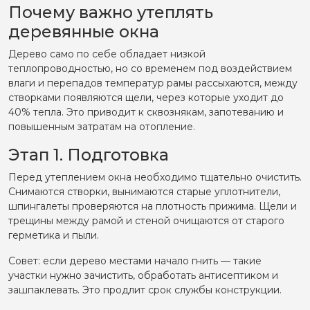
Почему важно утеплять
Ремонт деревянных окон
деревянные окна
Замена стекла в окне
Утепление деревянных окон
Дерево само по себе обладает низкой
Утепление по шведской технологии
теплопроводностью, но со временем под воздействием
Покраска и восстановление
влаги и перепадов температур рамы рассыхаются, между
Модернизация окон
створками появляются щели, через которые уходит до
Установка приточной вентиляции
40% тепла. Это приводит к сквознякам, запотеванию и
Москитные сетки
повышенным затратам на отопление.
Установка детских замков
Замена глухой створки на открывающуюся
Этап 1. Подготовка
Установка ограничителя открывания
Ремонт пластиковых балконных дверей
Перед утеплением окна необходимо тщательно очистить.
Регулировка
Снимаются створки, вынимаются старые уплотнители,
Замена фурнитуры
шпингалеты проверяются на плотность прижима. Щели и
Замена уплотнителя
трещины между рамой и стеной очищаются от старого
Замена стеклопакета
герметика и пыли.
Ремонт алюминиевых входных дверей
Совет: если дерево местами начало гнить — такие
Регулировка
участки нужно зачистить, обработать антисептиком и
Замена стеклопакетов
Ремонт деревянных дверей
зашпаклевать. Это продлит срок службы конструкции.
Ремонт межкомнатных дверей